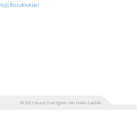
loji) Bozuklukları
© 2021 Huzur Özel Eğitim. Her Hakkı Saklıdır