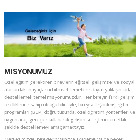
MİSYONUMUZ
Özel eğitim gerektiren bireylerin eğitsel, gelişimsel ve sosyal
alanlardaki ihtiyaçlarını bilimsel temellere dayalı yaklaşımlarla
desteklemek temel misyonumuzdur. Her bireyin farklı gelişim
özelliklerine sahip olduğu bilinciyle, bireyselleştirilmiş eğitim
programları (BEP) doğrultusunda, özel öğretim yöntemleri ve
uygun araç-gereçler kullanarak gelişim süreçlerini en etkili
şekilde desteklemeyi amaçlamaktayız.
Merkezimizde, bireylerin yalnızca akademik ya da beceri